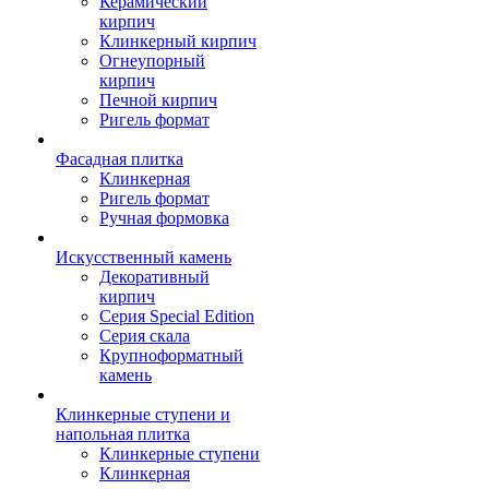
Керамический
кирпич
Клинкерный кирпич
Огнеупорный
кирпич
Печной кирпич
Ригель формат
Фасадная плитка
Клинкерная
Ригель формат
Ручная формовка
Искусственный камень
Декоративный
кирпич
Серия Special Edition
Серия скала
Крупноформатный
камень
Клинкерные ступени и
напольная плитка
Клинкерные ступени
Клинкерная