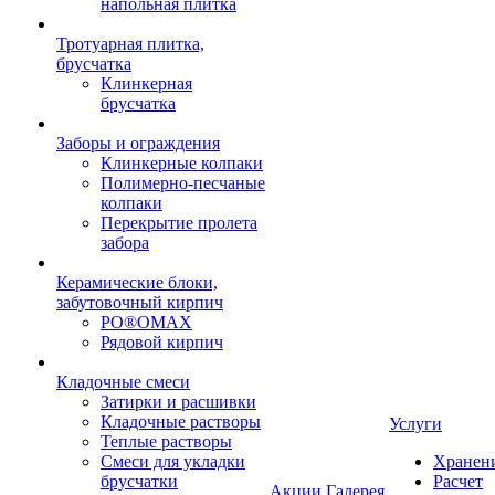
напольная плитка
Тротуарная плитка,
брусчатка
Клинкерная
брусчатка
Заборы и ограждения
Клинкерные колпаки
Полимерно-песчаные
колпаки
Перекрытие пролета
забора
Керамические блоки,
забутовочный кирпич
PO®OMAX
Рядовой кирпич
Кладочные смеси
Затирки и расшивки
Кладочные растворы
Услуги
Теплые растворы
Смеси для укладки
Хранен
брусчатки
Расчет
Акции
Галерея