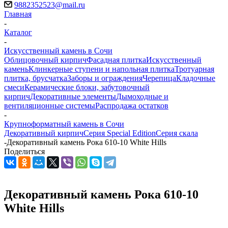
9882352523@mail.ru
Главная
-
Каталог
-
Искусственный камень в Сочи
Облицовочный кирпич
Фасадная плитка
Искусственный
камень
Клинкерные ступени и напольная плитка
Тротуарная
плитка, брусчатка
Заборы и ограждения
Черепица
Кладочные
смеси
Керамические блоки, забутовочный
кирпич
Декоративные элементы
Дымоходные и
вентиляционные системы
Распродажа остатков
-
Крупноформатный камень в Сочи
Декоративный кирпич
Серия Special Edition
Серия скала
-
Декоративный камень Рока 610-10 White Hills
Поделиться
Декоративный камень Рока 610-10
White Hills