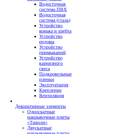
Водосточная
система ПВХ
Водосточная
система (сталь)
Устройство
конька и хребта
Устройство
ендовы
Устройство
примыканий
Устройство
карнизного
свеса
Подкровельные
пленки
Эксплуатация
Крепление
Вентиляция
Декоративные элементы
Односкатные
накрывочные плиты
«Тиволи»
Двускатные
накрывочные плиты