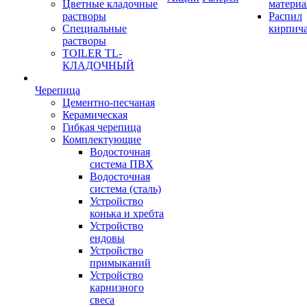
Цветные кладочные
материа
растворы
Распил
Специальные
кирпич
растворы
TOILER TL-
КЛАДОЧНЫЙ
Черепица
Цементно-песчаная
Керамическая
Гибкая черепица
Комплектующие
Водосточная
система ПВХ
Водосточная
система (сталь)
Устройство
конька и хребта
Устройство
ендовы
Устройство
примыканий
Устройство
карнизного
свеса