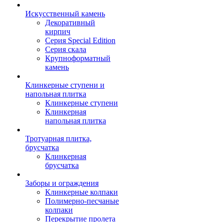
Искусственный камень
Декоративный
кирпич
Серия Special Edition
Серия скала
Крупноформатный
камень
Клинкерные ступени и
напольная плитка
Клинкерные ступени
Клинкерная
напольная плитка
Тротуарная плитка,
брусчатка
Клинкерная
брусчатка
Заборы и ограждения
Клинкерные колпаки
Полимерно-песчаные
колпаки
Перекрытие пролета