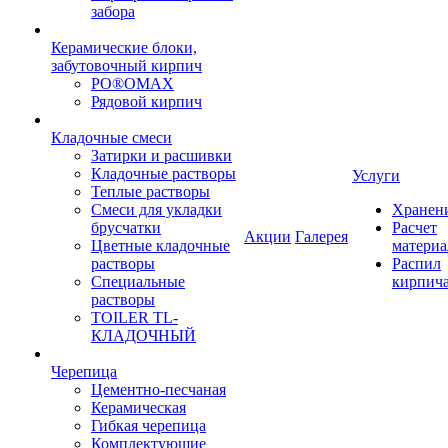
забора
Керамические блоки,
забутовочный кирпич
PO®OMAX
Рядовой кирпич
Кладочные смеси
Затирки и расшивки
Кладочные растворы
Услуги
Теплые растворы
Смеси для укладки
Хранен
брусчатки
Расчет
Акции
Галерея
Цветные кладочные
материа
растворы
Распил
Специальные
кирпич
растворы
TOILER TL-
КЛАДОЧНЫЙ
Черепица
Цементно-песчаная
Керамическая
Гибкая черепица
Комплектующие