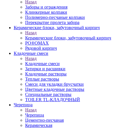
Назад
Заборы и ограждения
Клинкерные колпаки
Полимерно-песчаные колпаки
Перекрытие пролета забора
Керамические блоки, забутовочный кирпич
Назад
Керамические блоки, забутовочный кирпич
PO®OMAX
Рядовой кирпич
Кладочные смеси
Назад
Кладочные смеси
Затирки и расшивки
Кладочные растворы
Теплые растворы
Смеси для укладки брусчатки
Цветные кладочные растворы
Специальные растворы
TOILER TL-КЛАДОЧНЫЙ
Черепица
Назад
Черепица
Цементно-песчаная
Керамическая