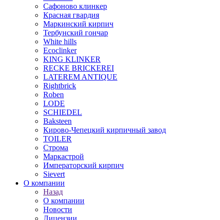
Сафоново клинкер
Красная гвардия
Маркинский кирпич
Тербунский гончар
White hills
Ecoclinker
KING KLINKER
RECKE BRICKEREI
LATEREM ANTIQUE
Rightbrick
Roben
LODE
SCHIEDEL
Baksteen
Кирово-Чепецкий кирпичный завод
TOILER
Строма
Маркастрой
Императорский кирпич
Sievert
О компании
Назад
О компании
Новости
Лицензии