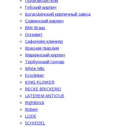
Производители
Губский кирпич
Богандинский кирпичный завод
Славянский кирпич
BMI Braas
Основит
Сафоново клинкер
Красная гвардия
Маркинский кирпич
Тербунский гончар
White hills
Ecoclinker
KING KLINKER
RECKE BRICKEREI
LATEREM ANTIQUE
Rightbrick
Roben
LODE
SCHIEDEL