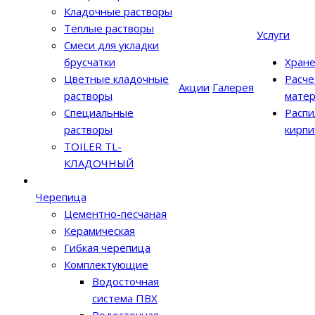
Кладочные растворы
Теплые растворы
Услуги
Смеси для укладки
брусчатки
Хран
Цветные кладочные
Расче
Акции
Галерея
растворы
матер
Специальные
Распи
растворы
кирпи
TOILER TL-
КЛАДОЧНЫЙ
Черепица
Цементно-песчаная
Керамическая
Гибкая черепица
Комплектующие
Водосточная
система ПВХ