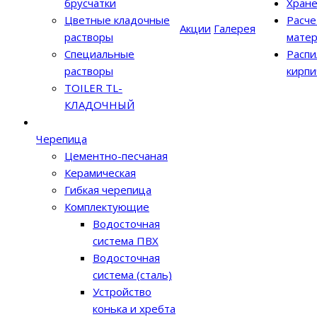
брусчатки
Хран
Цветные кладочные
Расче
Акции
Галерея
растворы
матер
Специальные
Распи
растворы
кирпи
TOILER TL-
КЛАДОЧНЫЙ
Черепица
Цементно-песчаная
Керамическая
Гибкая черепица
Комплектующие
Водосточная
система ПВХ
Водосточная
система (сталь)
Устройство
конька и хребта