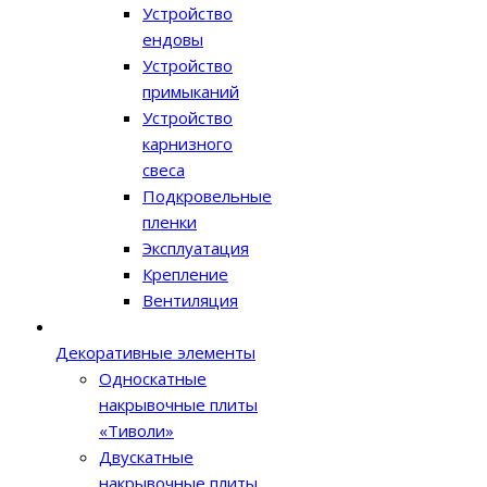
Устройство
ендовы
Устройство
примыканий
Устройство
карнизного
свеса
Подкровельные
пленки
Эксплуатация
Крепление
Вентиляция
Декоративные элементы
Односкатные
накрывочные плиты
«Тиволи»
Двускатные
накрывочные плиты