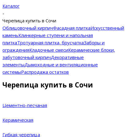
Каталог
-
Черепица купить в Сочи
Облицовочный кирпич
Фасадная плитка
Искусственный
камень
Клинкерные ступени и напольная
плитка
Тротуарная плитка, брусчатка
Заборы и
ограждения
Кладочные смеси
Керамические блоки,
забутовочный кирпич
Декоративные
элементы
Дымоходные и вентиляционные
системы
Распродажа остатков
Черепица купить в Сочи
Цементно-песчаная
Керамическая
Гибкая черепица