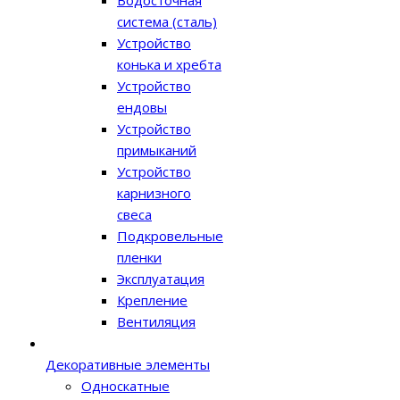
Водосточная
система (сталь)
Устройство
конька и хребта
Устройство
ендовы
Устройство
примыканий
Устройство
карнизного
свеса
Подкровельные
пленки
Эксплуатация
Крепление
Вентиляция
Декоративные элементы
Односкатные