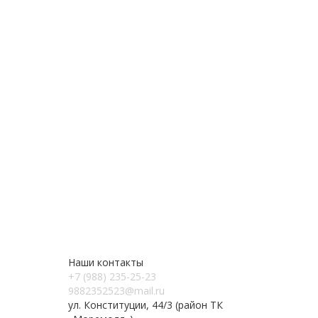
Наши контакты
+7 (988) 235-25-23
9882352523@mail.ru
ул. Конституции, 44/3 (район ТК