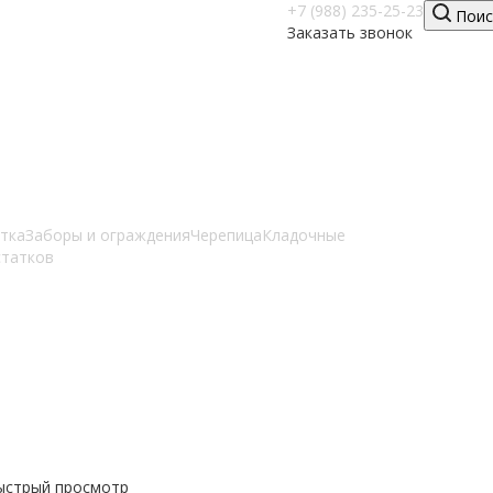
+7 (988) 235-25-23
Поис
Заказать звонок
атка
Заборы и ограждения
Черепица
Кладочные
статков
ыстрый просмотр