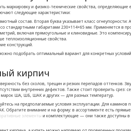
ть маркировку и физико-технические свойства, определяющие е
лючают следующие характеристики:
мотный состав. Вторая буква указывает класс огнеупорности: А
 со стандартными габаритами 230×114×65 мм. Применяется в пр
метрий, включая прямоугольные и клиновидные. Это компенсиру
ше теплоизоляционные свойства.
ние конструкций.
, можно подобрать оптимальный вариант для конкретных условий
ный кирпич
ерхность без сколов, трещин и резких перепадов оттенков. Зву
тсутствии внутренних дефектов. Также стоит проверить срез: с
 марок ША, ШБ, ШАК и других — для разных температур.
уйтесь на предполагаемые условия эксплуатации. Для каминов
АК. Обратите внимание и на форму: в ассортименте есть прямы
оративные элементы
и комплектующие — они также доступны в
мент кирпича, а купить можно напрямую от проверенных произв