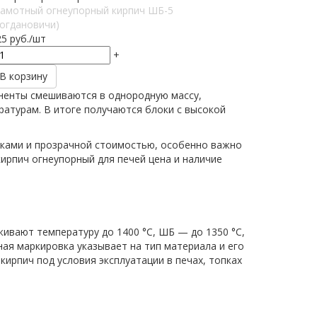
амотный огнеупорный кирпич ШБ-5
Богдановичи)
25
руб.
/шт
+
В корзину
оненты смешиваются в однородную массу,
атурам. В итоге получаются блоки с высокой
тиками и прозрачной стоимостью, особенно важно
кирпич огнеупорный для печей цена и наличие
ивают температуру до 1400 °C, ШБ — до 1350 °C,
ая маркировка указывает на тип материала и его
ирпич под условия эксплуатации в печах, топках