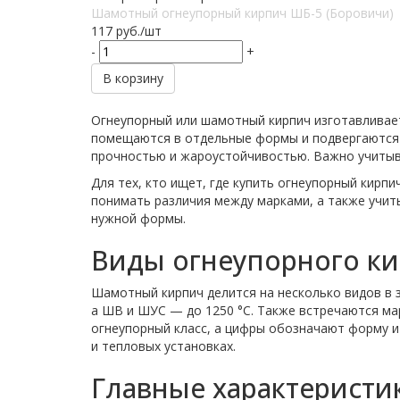
Шамотный огнеупорный кирпич ШБ-5 (Боровичи)
117
руб.
/шт
-
+
В корзину
Огнеупорный или шамотный кирпич изготавливает
помещаются в отдельные формы и подвергаются о
прочностью и жароустойчивостью. Важно учитыва
Для тех, кто ищет, где купить огнеупорный кир
понимать различия между марками, а также учиты
нужной формы.
Виды огнеупорного к
Шамотный кирпич делится на несколько видов в 
а ШВ и ШУС — до 1250 °C. Также встречаются ма
огнеупорный класс, а цифры обозначают форму и 
и тепловых установках.
Главные характеристи