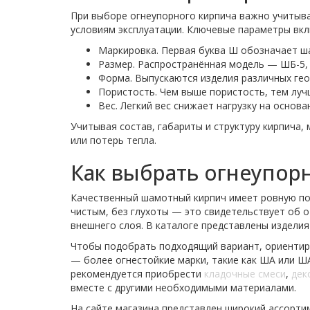
При выборе огнеупорного кирпича важно учитыва
условиям эксплуатации. Ключевые параметры вк
Маркировка. Первая буква Ш обозначает ша
Размер. Распространённая модель — ШБ-5,
Форма. Выпускаются изделия различных гео
Пористость. Чем выше пористость, тем луч
Вес. Легкий вес снижает нагрузку на основа
Учитывая состав, габариты и структуру кирпича
или потерь тепла.
Как выбрать огнеупор
Качественный шамотный кирпич имеет ровную пов
чистым, без глухоты — это свидетельствует об о
внешнего слоя. В каталоге представлены изделия
Чтобы подобрать подходящий вариант, ориентир
— более огнестойкие марки, такие как ША или Ш
рекомендуется приобрести
кладочные смеси
,
дек
вместе с другими необходимыми материалами.
На сайте магазина представлен широкий ассорти