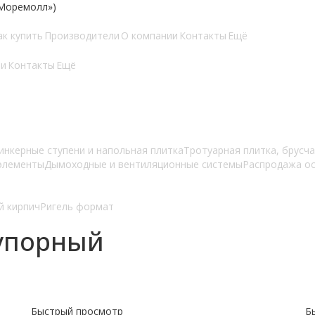
«Моремолл»)
ак купить
Производители
О компании
Контакты
Ещё
ии
Контакты
Ещё
инкерные ступени и напольная плитка
Тротуарная плитка, брусч
элементы
Дымоходные и вентиляционные системы
Распродажа о
й кирпич
Ригель формат
упорный
Быстрый просмотр
Б