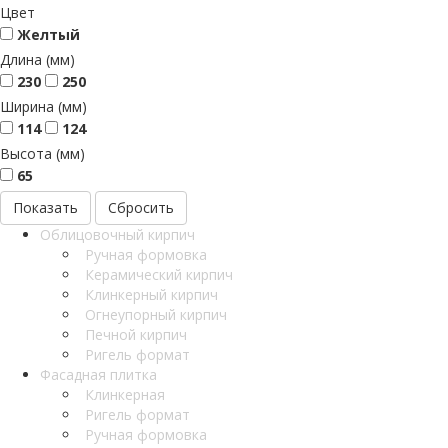
Цвет
Желтый
Длина (мм)
230
250
Ширина (мм)
114
124
Высота (мм)
65
Сбросить
Облицовочный кирпич
Ручная формовка
Керамический кирпич
Клинкерный кирпич
Огнеупорный кирпич
Печной кирпич
Ригель формат
Фасадная плитка
Клинкерная
Ригель формат
Ручная формовка