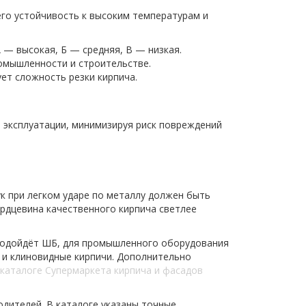
го устойчивость к высоким температурам и
 — высокая, Б — средняя, В — низкая.
омышленности и строительстве.
ет сложность резки кирпича.
 эксплуатации, минимизируя риск повреждений
к при легком ударе по металлу должен быть
ердцевина качественного кирпича светлее
 подойдёт ШБ, для промышленного оборудования
е и клиновидные кирпичи. Дополнительно
каталоге Супермаркета кирпича и фасадов
одителей. В каталоге указаны точные