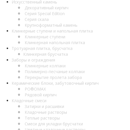
Искусственный камень
Декоративный кирпич
Серия Special Edition
Серия скала
Крупноформатный камень
Клинкерные ступени и напольная плитка
Клинкерные ступени
Клинкерная напольная плитка
Тротуарная плитка, брусчатка
Клинкерная брусчатка
Заборы и ограждения
Клинкерные колпаки
Полимерно-песчаные колпаки
Перекрытие пролета забора
Керамические блоки, забутовочный кирпич
PO®OMAX
Рядовой кирпич
Кладочные смеси
Затирки и расшивки
Кладочные растворы
Теплые растворы
Смеси для укладки брусчатки
Цветные кладочные растворы