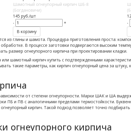
Шамотный огнеупорный кирпич ШБ-8
Ш
(Богдановичи)
(
145
руб.
/шт
1
-
+
-
В корзину
ся из глины и шамота. Процедура приготовления проста: комп
бработке. В процессе заготовки подвергаются высоким темпер
ть размер огнеупорного кирпича при проектировании кладки.
пич или шамотный кирпич купить с подтвержденными характерис
вать такие параметры, как кирпич огнеупорный цена за штуку, 
ирпича
зависимости от степени огнеупорности. Марки ШАК и ША выдерж
рки ПБ и ПВ с аналогичными пределами термостойкости. Буквенн
огнеупорный кирпич. Такой подход позволяет точно подбирать к
ки огнеупорного кирпича