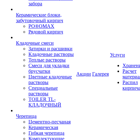
забора
Керамические блоки,
забутовочный кирпич
PO®OMAX
Рядовой кирпич
Кладочные смеси
Затирки и расшивки
Кладочные растворы
Услуги
Теплые растворы
Смеси для укладки
Хранен
брусчатки
Расчет
Акции
Галерея
Цветные кладочные
материа
растворы
Распил
Специальные
кирпич
растворы
TOILER TL-
КЛАДОЧНЫЙ
Черепица
Цементно-песчаная
Керамическая
Гибкая черепица
Комплектующие