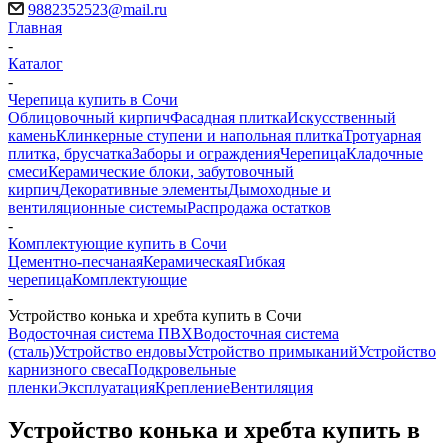
9882352523@mail.ru
Главная
-
Каталог
-
Черепица купить в Сочи
Облицовочный кирпич
Фасадная плитка
Искусственный
камень
Клинкерные ступени и напольная плитка
Тротуарная
плитка, брусчатка
Заборы и ограждения
Черепица
Кладочные
смеси
Керамические блоки, забутовочный
кирпич
Декоративные элементы
Дымоходные и
вентиляционные системы
Распродажа остатков
-
Комплектующие купить в Сочи
Цементно-песчаная
Керамическая
Гибкая
черепица
Комплектующие
-
Устройство конька и хребта купить в Сочи
Водосточная система ПВХ
Водосточная система
(сталь)
Устройство ендовы
Устройство примыканий
Устройство
карнизного свеса
Подкровельные
пленки
Эксплуатация
Крепление
Вентиляция
Устройство конька и хребта купить в