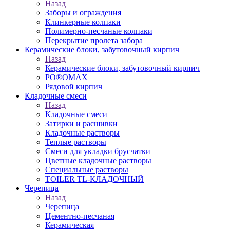
Назад
Заборы и ограждения
Клинкерные колпаки
Полимерно-песчаные колпаки
Перекрытие пролета забора
Керамические блоки, забутовочный кирпич
Назад
Керамические блоки, забутовочный кирпич
PO®OMAX
Рядовой кирпич
Кладочные смеси
Назад
Кладочные смеси
Затирки и расшивки
Кладочные растворы
Теплые растворы
Смеси для укладки брусчатки
Цветные кладочные растворы
Специальные растворы
TOILER TL-КЛАДОЧНЫЙ
Черепица
Назад
Черепица
Цементно-песчаная
Керамическая