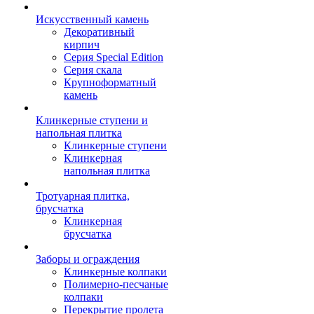
Искусственный камень
Декоративный
кирпич
Серия Special Edition
Серия скала
Крупноформатный
камень
Клинкерные ступени и
напольная плитка
Клинкерные ступени
Клинкерная
напольная плитка
Тротуарная плитка,
брусчатка
Клинкерная
брусчатка
Заборы и ограждения
Клинкерные колпаки
Полимерно-песчаные
колпаки
Перекрытие пролета