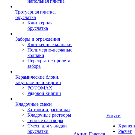
напольная плитка
Тротуарная плитка,
брусчатка
Клинкерная
брусчатка
Заборы и ограждения
Клинкерные колпаки
Полимерно-песчаные
колпаки
Перекрытие пролета
забора
Керамические блоки,
забутовочный кирпич
PO®OMAX
Рядовой кирпич
Кладочные смеси
Затирки и расшивки
Кладочные растворы
Услуги
Теплые растворы
Смеси для укладки
Хранен
брусчатки
Расчет
Акции
Галерея