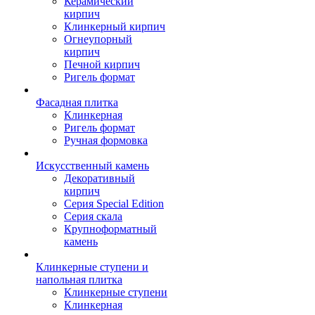
Керамический
кирпич
Клинкерный кирпич
Огнеупорный
кирпич
Печной кирпич
Ригель формат
Фасадная плитка
Клинкерная
Ригель формат
Ручная формовка
Искусственный камень
Декоративный
кирпич
Серия Special Edition
Серия скала
Крупноформатный
камень
Клинкерные ступени и
напольная плитка
Клинкерные ступени
Клинкерная