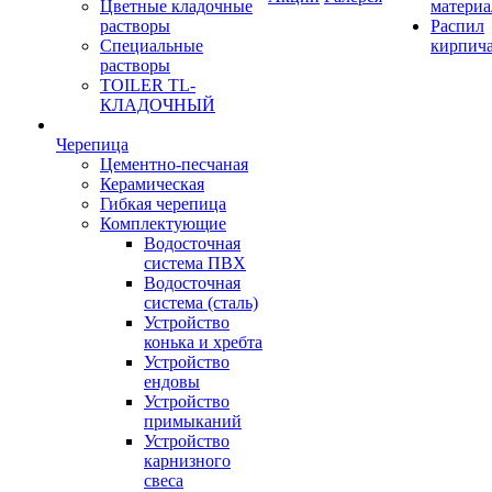
Цветные кладочные
материа
растворы
Распил
Специальные
кирпич
растворы
TOILER TL-
КЛАДОЧНЫЙ
Черепица
Цементно-песчаная
Керамическая
Гибкая черепица
Комплектующие
Водосточная
система ПВХ
Водосточная
система (сталь)
Устройство
конька и хребта
Устройство
ендовы
Устройство
примыканий
Устройство
карнизного
свеса