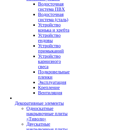
Водосточная
система ПВХ
Водосточная
система (сталь)
Устройство
конька и хребта
Устройство
ендовы
Устройство
примыканий
Устройство
карнизного
свеса
Подкровельные
пленки
Эксплуатация
Крепление
Вентиляция
Декоративные элементы
Односкатные
накрывочные плиты
«Тиволи»
Двускатные
накрывочные плиты