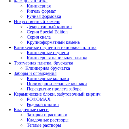
Фасадная плитка
Клинкерная
Ригель формат
Ручная формовка
Искусственный камень
Декоративный кирпич
Серия Special Edition
Серия скала
Крупноформатный камень
Клинкерные ступени и напольная плитка
Клинкерные ступени
Клинкерная напольная плитка
Тротуарная плитка, брусчатка
Клинкерная брусчатка
Заборы и ограждения
Клинкерные колпаки
Полимерно-песчаные колпаки
Перекрытие пролета забора
Керамические блоки, забутовочный кирпич
PO®OMAX
Рядовой кирпич
Кладочные смеси
Затирки и расшивки
Кладочные растворы
Теплые растворы