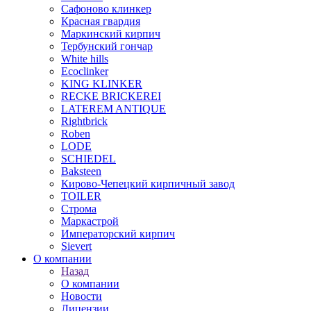
Сафоново клинкер
Красная гвардия
Маркинский кирпич
Тербунский гончар
White hills
Ecoclinker
KING KLINKER
RECKE BRICKEREI
LATEREM ANTIQUE
Rightbrick
Roben
LODE
SCHIEDEL
Baksteen
Кирово-Чепецкий кирпичный завод
TOILER
Строма
Маркастрой
Императорский кирпич
Sievert
О компании
Назад
О компании
Новости
Лицензии