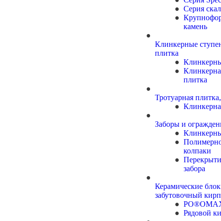
Серия скал
Крупнофо
камень
Клинкерные ступен
плитка
Клинкерны
Клинкерна
плитка
Тротуарная плитка,
Клинкерна
Заборы и огражден
Клинкерны
Полимерно
колпаки
Перекрыти
забора
Керамические блок
забутовочный кир
PO®OMA
Рядовой к