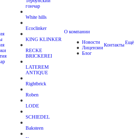
Тербунский
гончар
White hills
Ecoclinker
О компании
ия
ты
KING KLINKER
Новости
Ещё
ия
Контакты
Лицензии
вки
RECKE
Блог
тия
BRICKEREI
вар
LATEREM
ANTIQUE
Rightbrick
Roben
LODE
SCHIEDEL
Baksteen