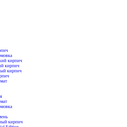
рпич
рмовка
кий кирпич
ый кирпич
ный кирпич
рпич
рмат
я
рмат
рмовка
мень
ный кирпич
al Edition