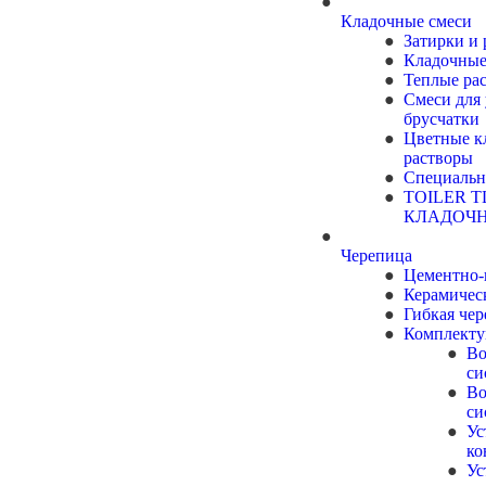
Кладочные смеси
Затирки и
Кладочные
Теплые ра
Смеси для
брусчатки
Цветные к
растворы
Специальн
TOILER T
КЛАДОЧ
Черепица
Цементно-
Керамичес
Гибкая че
Комплект
Во
си
Во
си
Ус
ко
Ус