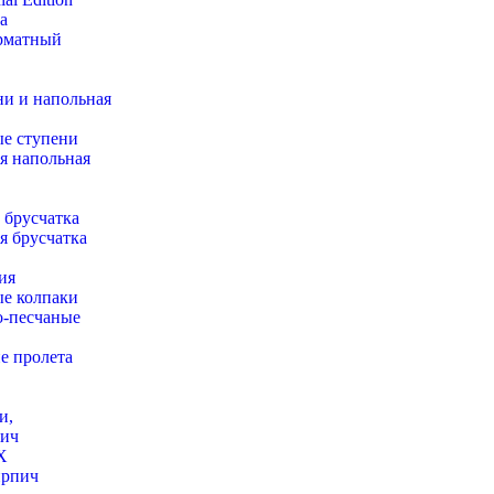
а
рматный
и и напольная
е ступени
я напольная
 брусчатка
я брусчатка
ия
е колпаки
-песчаные
е пролета
и,
пич
X
ирпич