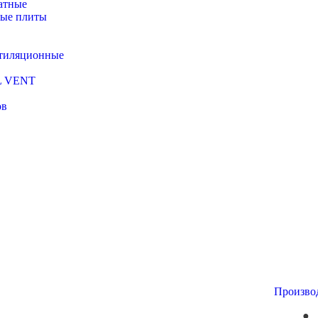
атные
ые плиты
тиляционные
L VENT
ов
Произво