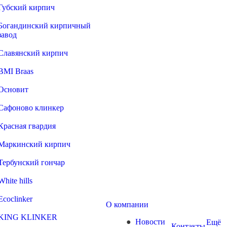
Губский кирпич
Богандинский кирпичный
завод
Славянский кирпич
BMI Braas
Основит
Сафоново клинкер
Красная гвардия
Маркинский кирпич
Тербунский гончар
White hills
Ecoclinker
О компании
KING KLINKER
Новости
Ещё
Контакты