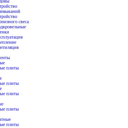
довы
тройство
римыканий
тройство
рнизного свеса
дкровельные
енки
сплуатация
епление
нтиляция
менты
ные
ые плиты
е
ые плиты
е
ые плиты
ые
ые плиты
атные
ые плиты