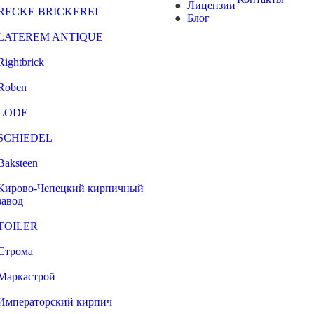
Лицензии
RECKE BRICKEREI
Блог
LATEREM ANTIQUE
Rightbrick
Roben
LODE
SCHIEDEL
Baksteen
Кирово-Чепецкий кирпичный
завод
TOILER
Строма
Маркастрой
Императорский кирпич