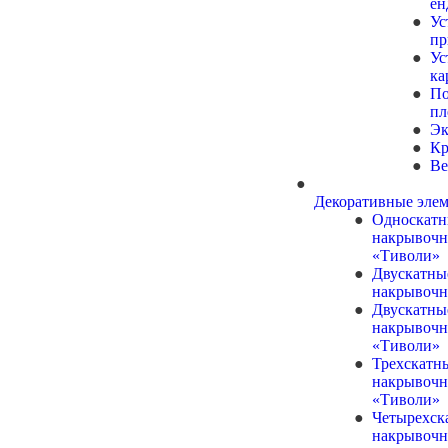
ен
Ус
п
Ус
ка
По
пл
Эк
Кр
Ве
Декоративные эле
Односкат
накрывочн
«Тиволи»
Двускатны
накрывочн
Двускатны
накрывочн
«Тиволи»
Трехскатн
накрывочн
«Тиволи»
Четырехск
накрывочн