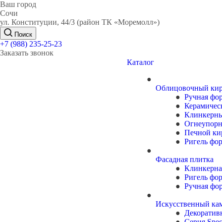
Ваш город
Сочи
ул. Конституции, 44/3 (район ТК «Моремолл»)
Поиск
+7 (988) 235-25-23
Заказать звонок
Каталог
Облицовочный ки
Ручная фо
Керамичес
Клинкерн
Огнеупор
Печной ки
Ригель фо
Фасадная плитка
Клинкерна
Ригель фо
Ручная фо
Искусственный ка
Декоратив
Серия Speci