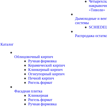
Четырехск
накрывочн
«Тиволи»
Дымоходные и вен
системы
SCHIEDE
Распродажа остатк
Каталог
Облицовочный кирпич
Ручная формовка
Керамический кирпич
Клинкерный кирпич
Огнеупорный кирпич
Печной кирпич
Ригель формат
Фасадная плитка
Клинкерная
Ригель формат
Ручная формовка