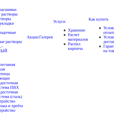
 расшивки
 растворы
створы
Как купить
Услуги
 укладки
Услов
Хранение
ладочные
опла
Расчет
Акции
Галерея
Услов
материалов
ые растворы
доста
Распил
L-
Гаран
кирпича
НЫЙ
на то
песчаная
кая
репица
ующие
досточная
стема ПВХ
досточная
стема (сталь)
тройство
нька и хребта
тройство