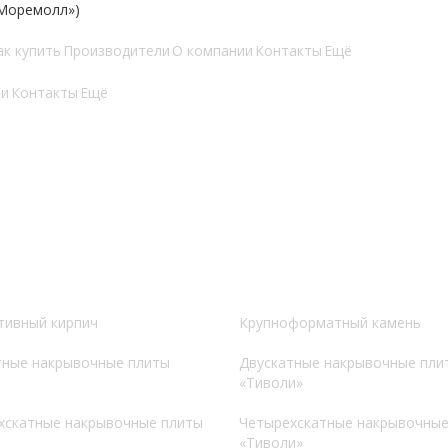
«Моремолл»)
ак купить
Производители
О компании
Контакты
Ещё
ии
Контакты
Ещё
тивный кирпич
Крупноформатный камень
тные накрывочные плиты
Двускатные накрывочные пли
«Тиволи»
хскатные накрывочные плиты
Четырехскатные накрывочные
«Тиволи»