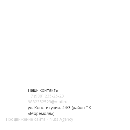
Наши контакты
+7 (988) 235-25-23
9882352523@mail.ru
ул. Конституции, 44/3 (район ТК
«Моремолл»)
Продвижение сайта - Nuts Agency