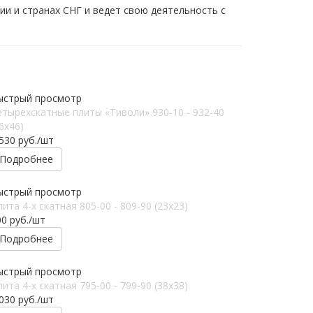
ии и странах СНГ и ведет свою деятельность с
ыстрый просмотр
етырехскатные плиты «Тиволи» 930-10 - 932-40
6x46)
 530
руб.
/шт
Подробнее
ыстрый просмотр
ита 4-х скатная 805-00 - 809-90 (23x23)
00
руб.
/шт
Подробнее
ыстрый просмотр
ита 4-х скатная 795-00 - 799-90 (38x38)
 030
руб.
/шт