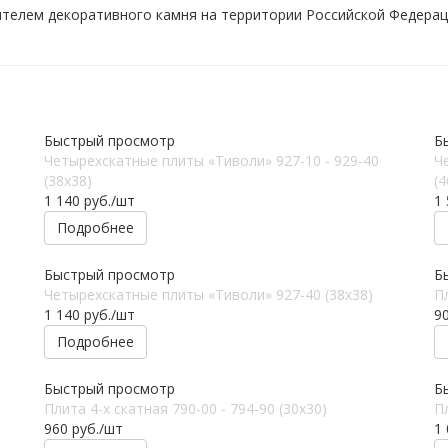
ителем декоративного камня на территории Российской Федерац
Быстрый просмотр
Б
Четырехскатные плиты «Тиволи» 927-10 - 929-40
Ч
(38х38)
(4
1 140
руб.
/шт
1
Подробнее
Быстрый просмотр
Б
Четырехскатные плиты «Тиволи» 927-40 (38х38)
Пл
1 140
руб.
/шт
9
Подробнее
Быстрый просмотр
Б
Плита 4-х скатная 790-00 - 794-90 (30x30)
Пл
960
руб.
/шт
1