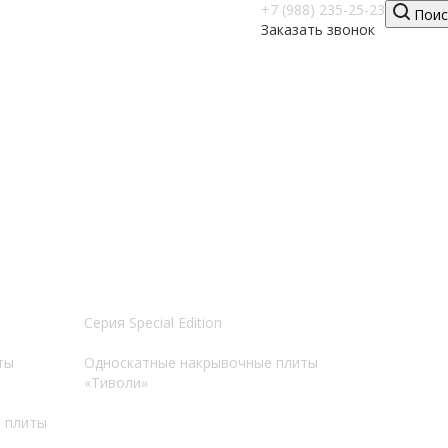
+7 (988) 235-25-23
Поис
Заказать звонок
Серия Special Edition
ты
Односкатные накрывочные плиты
«Тиволи»
 плиты