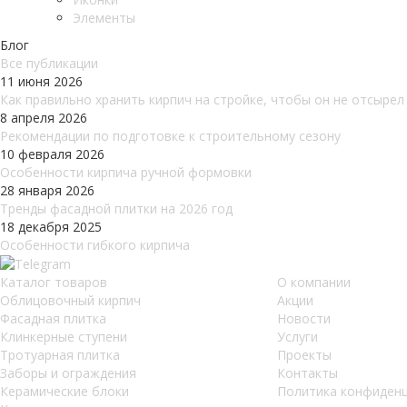
Элементы
Блог
Все публикации
11 июня 2026
Как правильно хранить кирпич на стройке, чтобы он не отсырел
8 апреля 2026
Рекомендации по подготовке к строительному сезону
10 февраля 2026
Особенности кирпича ручной формовки
28 января 2026
Тренды фасадной плитки на 2026 год
18 декабря 2025
Особенности гибкого кирпича
Каталог товаров
О компании
Облицовочный кирпич
Акции
Фасадная плитка
Новости
Клинкерные ступени
Услуги
Тротуарная плитка
Проекты
Заборы и ограждения
Контакты
Керамические блоки
Политика конфиден