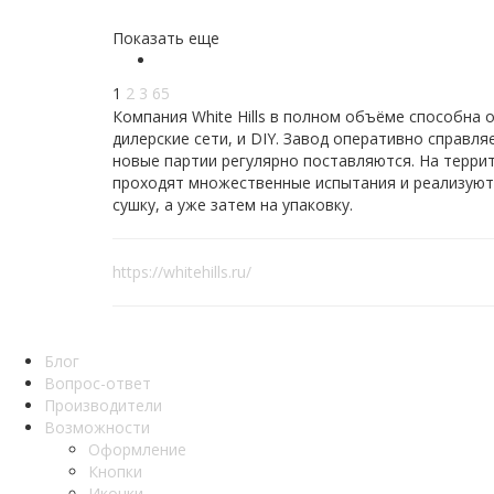
Показать еще
1
2
3
65
Компания White Hills в полном объёме способна
дилерские сети, и DIY. Завод оперативно справл
новые партии регулярно поставляются. На терри
проходят множественные испытания и реализуют
сушку, а уже затем на упаковку.
https://whitehills.ru/
Блог
Вопрос-ответ
Производители
Возможности
Оформление
Кнопки
Иконки